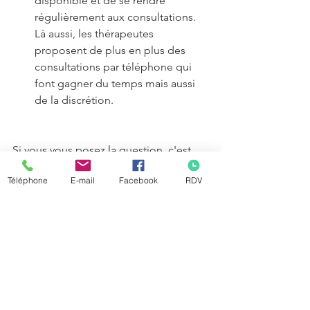
disponible et de se rendre 
régulièrement aux consultations. 
Là aussi, les thérapeutes 
proposent de plus en plus des 
consultations par téléphone qui 
font gagner du temps mais aussi 
de la discrétion.
Si vous vous posez la question, c'est 
qu'un mal-être commence peut-être à 
Téléphone
E-mail
Facebook
RDV
s'installer. Prenez le temps de regarder 
les différentes thérapies et thérapeutes 
qui pourraient vous correspondre. 
Contactez-les par téléphone pour 
connaitre leurs tarifs et par la même 
occasion vous rendre compte si la 
communication entre vous est fluide 
ou non.