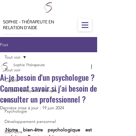
SOPHIE - THÉRAPEUTE EN
RELATION D'AIDE
Post
Tout voir
Sophie Thérapeute
Tout voir
Ai-je besoin d'un psychologue ?
Couple
Comment savoir si j'ai besoin de
Le Bien-être par la thérapie
consulter un professionnel ?
PNL
Dernière mise à jour :
19 juin 2024
Psychologie
Développement personnel
Notre bien-être psychologique est 
Bien-être