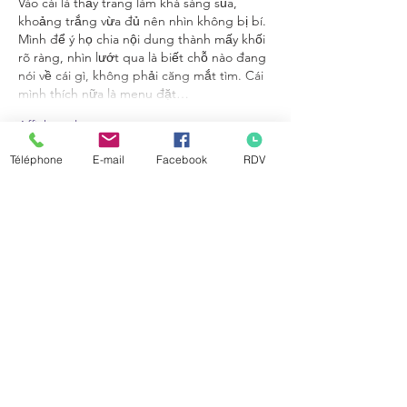
Vào cái là thấy trang làm khá sáng sủa, 
khoảng trắng vừa đủ nên nhìn không bị bí. 
Mình để ý họ chia nội dung thành mấy khối 
rõ ràng, nhìn lướt qua là biết chỗ nào đang 
nói về cái gì, không phải căng mắt tìm. Cái 
mình thích nữa là menu đặt…
Afficher plus
J'aime
Répondre
Téléphone
E-mail
Facebook
RDV
giecphangqua.n.h.g.h.u.n.g
22 juil.
bongdanet hôm nay
 mình ghé thử cho biết 
vì đang rảnh, thấy bạn bè nói cập nhật 
nhanh nên tò mò. Vào cái là đập vào mắt 
ngay cái bảng tỷ số livescore kiểu realtime, 
nhìn như bảng cột nên lướt một phát là 
biết trận nào đang đá với tỷ số hiện tại, 
khỏi phải bấm qua lại nhiều. Mình cũng để 
ý họ có khối “nhận định” tách riêng, tiêu 
đề với ngày đăng nằm rõ ràng nên…