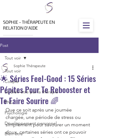
SOPHIE - THÉRAPEUTE EN
RELATION D'AIDE
Post
Tout voir
Sophie Thérapeute
Tout voir
🌟 Séries Feel-Good : 15 Séries
Couple
Pépites Pour Te Rebooster et
Le Bien-être par la thérapie
Te Faire Sourire 🌈
PNL
Que ce soit après une journée 
Psychologie
chargée, une période de stress ou 
Développement personnel
simplement pour savourer un moment 
doux, certaines séries ont ce pouvoir 
Bien-être